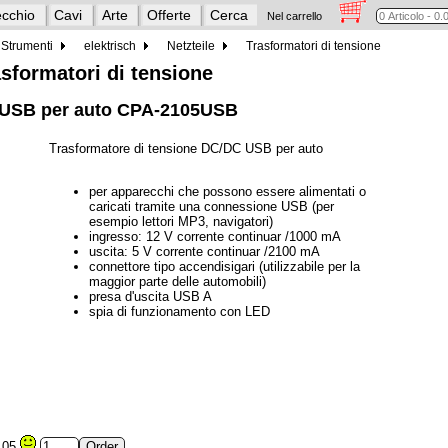
cchio
Cavi
Arte
Offerte
Cerca
Nel carrello
Strumenti
elektrisch
Netzteile
Trasformatori di tensione
asformatori di tensione
C USB per auto CPA-2105USB
Trasformatore di tensione DC/DC USB per auto
per apparecchi che possono essere alimentati o
caricati tramite una connessione USB (per
esempio lettori MP3, navigatori)
ingresso: 12 V corrente continuar /1000 mA
uscita: 5 V corrente continuar /2100 mA
connettore tipo accendisigari (utilizzabile per la
maggior parte delle automobili)
presa d'uscita USB A
spia di funzionamento con LED
,05