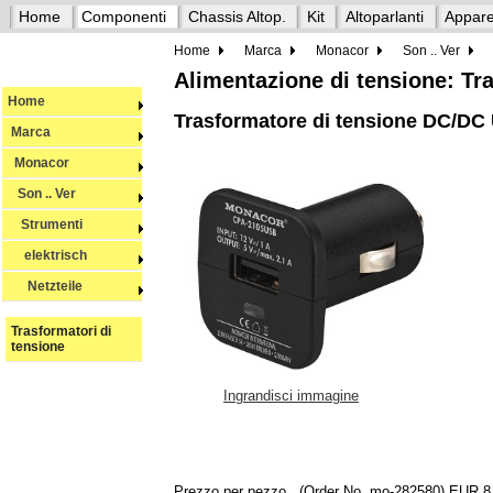
Home
Componenti
Chassis Altop.
Kit
Altoparlanti
Appare
Home
Marca
Monacor
Son .. Ver
Alimentazione di tensione: Tr
Home
Trasformatore di tensione DC/D
Marca
Monacor
Son .. Ver
Strumenti
elektrisch
Netzteile
Trasformatori di
tensione
Ingrandisci immagine
Prezzo per pezzo
(Order No. mo-282580)
EUR 8