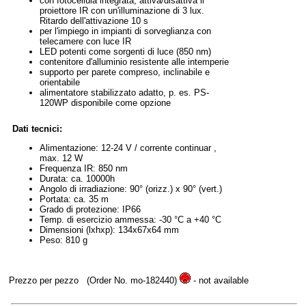
con fotocellula integrata, attiva/disattiva il
proiettore IR con un'illuminazione di 3 lux.
Ritardo dell'attivazione 10 s
per l'impiego in impianti di sorveglianza con
telecamere con luce IR
LED potenti come sorgenti di luce (850 nm)
contenitore d'alluminio resistente alle intemperie
supporto per parete compreso, inclinabile e
orientabile
alimentatore stabilizzato adatto, p. es. PS-
120WP disponibile come opzione
Dati tecnici:
Alimentazione: 12-24 V / corrente continuar ,
max. 12 W
Frequenza IR: 850 nm
Durata: ca. 10000h
Angolo di irradiazione: 90° (orizz.) x 90° (vert.)
Portata: ca. 35 m
Grado di protezione: IP66
Temp. di esercizio ammessa: -30 °C a +40 °C
Dimensioni (lxhxp): 134x67x64 mm
Peso: 810 g
Prezzo per pezzo
(Order No. mo-182440)
- not available