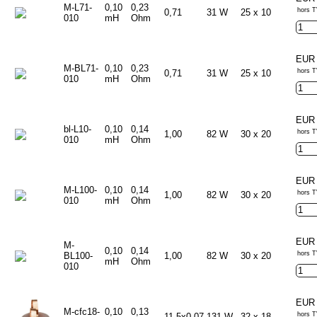
M-L71-
0,10
0,23
hors T
0,71
31 W
25 x 10
010
mH
Ohm
EUR 
M-BL71-
0,10
0,23
hors T
0,71
31 W
25 x 10
010
mH
Ohm
EUR 
bl-L10-
0,10
0,14
hors T
1,00
82 W
30 x 20
010
mH
Ohm
EUR 
M-L100-
0,10
0,14
hors T
1,00
82 W
30 x 20
010
mH
Ohm
EUR 
M-
0,10
0,14
hors T
BL100-
1,00
82 W
30 x 20
mH
Ohm
010
EUR 
M-cfc18-
0,10
0,13
hors T
11,5x0,07
131 W
32 x 18