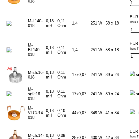
018
EUR 
M-L140-
0,18
0,11
hors T
1,4
251 W
58 x 18
018
mH
Ohm
EUR 
M-
0,18
0,11
hors T
BL140-
1,4
251 W
58 x 18
mH
Ohm
018
M-sfc16-
0,18
0,11
17x0,07
241 W
39 x 24
s
018
mH
Ohm
M-
0,18
0,11
sgfc16-
17x0,07
241 W
39 x 24
s
mH
Ohm
018
M-
0,18
0,10
VLCU14-
44x0,07
349 W
41 x 34
- 
mH
Ohm
018
EUR 
M-cfc14-
0,18
0,09
hors T
28x0,07
400 W
42 x 34