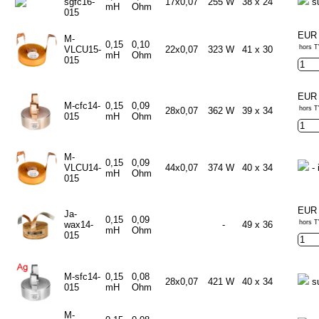
sgfc16-
17x0,07
255 W
38 x 24
s
mH
Ohm
015
EUR 
M-
0,15
0,10
hors T
VLCU15-
22x0,07
323 W
41 x 30
mH
Ohm
015
EUR 
M-cfc14-
0,15
0,09
hors T
28x0,07
362 W
39 x 34
015
mH
Ohm
M-
0,15
0,09
VLCU14-
44x0,07
374 W
40 x 34
- 
mH
Ohm
015
EUR 
Ja-
0,15
0,09
hors T
wax14-
-
49 x 36
mH
Ohm
015
M-sfc14-
0,15
0,08
28x0,07
421 W
40 x 34
s
015
mH
Ohm
M-