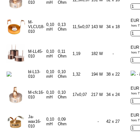
010
mH
Ohm
EUR 
M-
0,10
0,13
hors T
VLCU18-
11,5x0,07
143 W
34 x 18
mH
Ohm
010
EUR 
M-LL45-
0,10
0,11
hors T
1,19
182 W
-
010
mH
Ohm
bl-L13-
0,10
0,10
1,32
194 W
38 x 22
- 
010
mH
Ohm
EUR 
M-cfc16-
0,10
0,10
hors T
17x0,07
217 W
34 x 24
010
mH
Ohm
EUR 
Ja-
0,10
0,09
hors T
wax16-
-
42 x 27
mH
Ohm
010