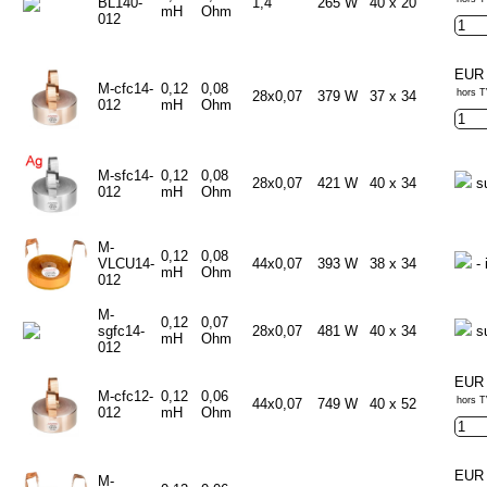
BL140-
1,4
265 W
40 x 20
mH
Ohm
012
EUR 
M-cfc14-
0,12
0,08
hors T
28x0,07
379 W
37 x 34
012
mH
Ohm
M-sfc14-
0,12
0,08
28x0,07
421 W
40 x 34
s
012
mH
Ohm
M-
0,12
0,08
VLCU14-
44x0,07
393 W
38 x 34
- 
mH
Ohm
012
M-
0,12
0,07
sgfc14-
28x0,07
481 W
40 x 34
s
mH
Ohm
012
EUR 
M-cfc12-
0,12
0,06
hors T
44x0,07
749 W
40 x 52
012
mH
Ohm
EUR 
M-