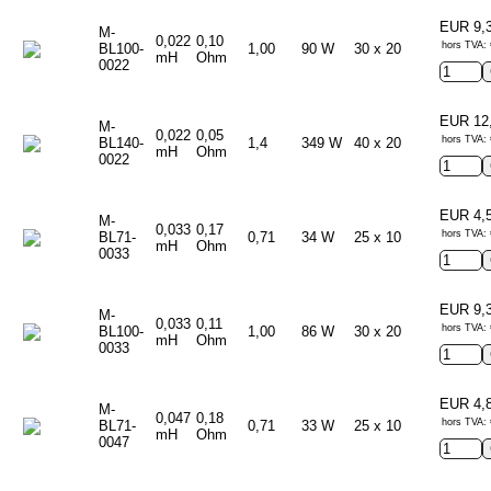
EUR 9,
M-
0,022
0,10
hors TVA: 
BL100-
1,00
90 W
30 x 20
mH
Ohm
0022
EUR 12
M-
0,022
0,05
hors TVA: 
BL140-
1,4
349 W
40 x 20
mH
Ohm
0022
EUR 4,
M-
0,033
0,17
hors TVA: 
BL71-
0,71
34 W
25 x 10
mH
Ohm
0033
EUR 9,
M-
0,033
0,11
hors TVA: 
BL100-
1,00
86 W
30 x 20
mH
Ohm
0033
EUR 4,
M-
0,047
0,18
hors TVA: 
BL71-
0,71
33 W
25 x 10
mH
Ohm
0047