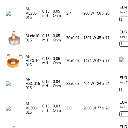
EUR 
M-
0,15
0,05
hors T
VL236-
2,4
980 W
58 x 28
mH
Ohm
015
EUR 
M-cfc10-
0,15
0,05
hors T
70x0,07
1397 W
45 x 77
015
mH
Ohm
M-
0,15
0,05
VLCU10-
70x0,07
1474 W
47 x 77
- 
mH
Ohm
015
EUR 
M-
0,15
0,04
hors T
VSCU15-
22x0,07
404 W
24 x 84
mH
Ohm
015
EUR 
M-
0,15
0,03
hors T
VL300-
3,0
2050 W
77 x 28
mH
Ohm
015
EUR 