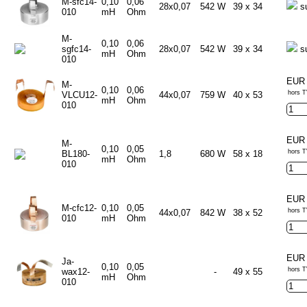
M-sfc14-
0,10
0,06
28x0,07
542 W
39 x 34
s
010
mH
Ohm
M-
0,10
0,06
sgfc14-
28x0,07
542 W
39 x 34
s
mH
Ohm
010
EUR 
M-
0,10
0,06
hors T
VLCU12-
44x0,07
759 W
40 x 53
mH
Ohm
010
EUR 
M-
0,10
0,05
hors T
BL180-
1,8
680 W
58 x 18
mH
Ohm
010
EUR 
M-cfc12-
0,10
0,05
hors T
44x0,07
842 W
38 x 52
010
mH
Ohm
EUR 
Ja-
0,10
0,05
hors T
wax12-
-
49 x 55
mH
Ohm
010