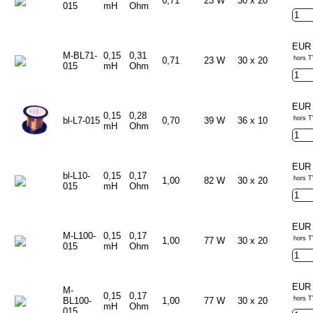
0,71
23 W
30 x 20
015
mH
Ohm
EUR 
M-BL71-
0,15
0,31
hors T
0,71
23 W
30 x 20
015
mH
Ohm
EUR 
0,15
0,28
hors T
bl-L7-015
0,70
39 W
36 x 10
mH
Ohm
EUR 
bl-L10-
0,15
0,17
hors T
1,00
82 W
30 x 20
015
mH
Ohm
EUR 
M-L100-
0,15
0,17
hors T
1,00
77 W
30 x 20
015
mH
Ohm
EUR 
M-
0,15
0,17
hors T
BL100-
1,00
77 W
30 x 20
mH
Ohm
015