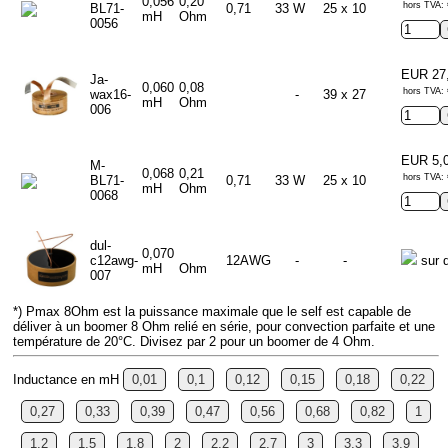
0,056
0,20
hors TVA: 
BL71-
0,71
33 W
25 x 10
mH
Ohm
0056
EUR 27
Ja-
0,060
0,08
hors TVA: 
wax16-
-
39 x 27
mH
Ohm
006
EUR 5,
M-
0,068
0,21
hors TVA: 
BL71-
0,71
33 W
25 x 10
mH
Ohm
0068
dul-
0,070
c12awg-
12AWG
-
-
sur 
mH
Ohm
007
*) Pmax 8Ohm est la puissance maximale que le self est capable de
déliver à un boomer 8 Ohm relié en série, pour convection parfaite et une
température de 20°C. Divisez par 2 pour un boomer de 4 Ohm.
Inductance en mH
0,01
0,1
0,12
0,15
0,18
0,22
0,27
0,33
0,39
0,47
0,56
0,68
0,82
1
1,2
1,5
1,8
2
2,2
2,7
3
3,3
3,9