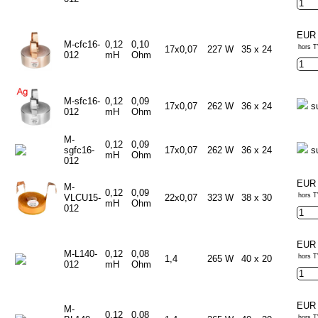
EUR 
M-cfc16-
0,12
0,10
hors T
17x0,07
227 W
35 x 24
012
mH
Ohm
M-sfc16-
0,12
0,09
17x0,07
262 W
36 x 24
s
012
mH
Ohm
M-
0,12
0,09
sgfc16-
17x0,07
262 W
36 x 24
s
mH
Ohm
012
EUR 
M-
0,12
0,09
hors T
VLCU15-
22x0,07
323 W
38 x 30
mH
Ohm
012
EUR 
M-L140-
0,12
0,08
hors T
1,4
265 W
40 x 20
012
mH
Ohm
EUR 
M-
0,12
0,08
hors T