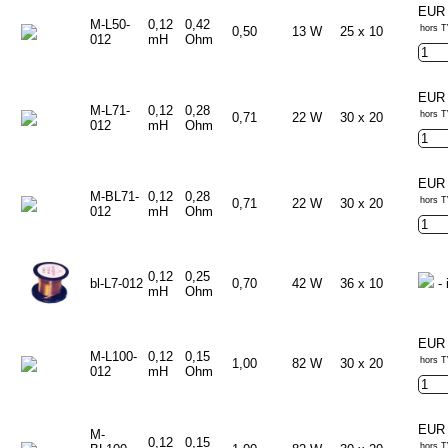
EUR 
M-L50-
0,12
0,42
hors T
0,50
13 W
25 x 10
012
mH
Ohm
EUR 
M-L71-
0,12
0,28
hors T
0,71
22 W
30 x 20
012
mH
Ohm
EUR 
M-BL71-
0,12
0,28
hors T
0,71
22 W
30 x 20
012
mH
Ohm
0,12
0,25
bl-L7-012
0,70
42 W
36 x 10
- 
mH
Ohm
EUR 
M-L100-
0,12
0,15
hors T
1,00
82 W
30 x 20
012
mH
Ohm
EUR 
M-
0,12
0,15
hors T