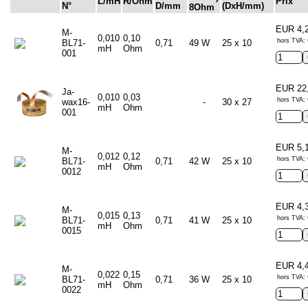
L/mH
R/Ohm
Prix
N°
D/mm
(DxH/mm)
8Ohm
EUR 4,
M-
0,010
0,10
hors TVA: 
BL71-
0,71
49 W
25 x 10
mH
Ohm
001
EUR 22
Ja-
0,010
0,03
hors TVA: 
wax16-
-
30 x 27
mH
Ohm
001
EUR 5,
M-
0,012
0,12
hors TVA: 
BL71-
0,71
42 W
25 x 10
mH
Ohm
0012
EUR 4,
M-
0,015
0,13
hors TVA: 
BL71-
0,71
41 W
25 x 10
mH
Ohm
0015
EUR 4,
M-
0,022
0,15
hors TVA: 
BL71-
0,71
36 W
25 x 10
mH
Ohm
0022