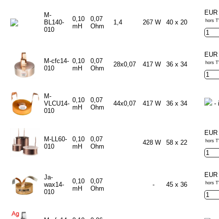
EUR 
M-
0,10
0,07
hors T
BL140-
1,4
267 W
40 x 20
mH
Ohm
010
EUR 
M-cfc14-
0,10
0,07
hors T
28x0,07
417 W
36 x 34
010
mH
Ohm
M-
0,10
0,07
VLCU14-
44x0,07
417 W
36 x 34
- 
mH
Ohm
010
EUR 
M-LL60-
0,10
0,07
hors T
428 W
58 x 22
010
mH
Ohm
EUR 
Ja-
0,10
0,07
hors T
wax14-
-
45 x 36
mH
Ohm
010