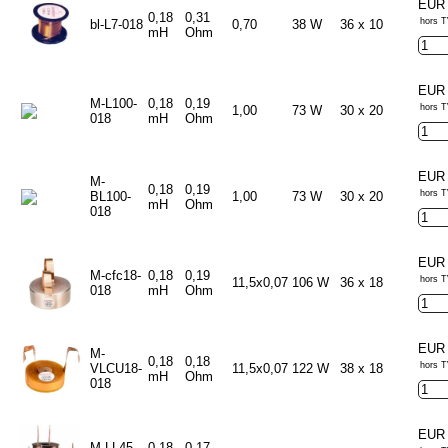
EUR 
0,18
0,31
hors T
bl-L7-018
0,70
38 W
36 x 10
mH
Ohm
EUR 
M-L100-
0,18
0,19
hors T
1,00
73 W
30 x 20
018
mH
Ohm
EUR 
M-
0,18
0,19
hors T
BL100-
1,00
73 W
30 x 20
mH
Ohm
018
EUR 
M-cfc18-
0,18
0,19
hors T
11,5x0,07
106 W
36 x 18
018
mH
Ohm
EUR 
M-
0,18
0,18
hors T
VLCU18-
11,5x0,07
122 W
38 x 18
mH
Ohm
018
EUR 
M-LL45-
0,18
0,17