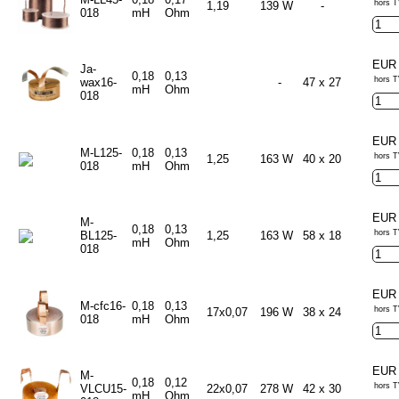
hors T
1,19
139 W
-
018
mH
Ohm
EUR 
Ja-
0,18
0,13
hors T
wax16-
-
47 x 27
mH
Ohm
018
EUR 
M-L125-
0,18
0,13
hors T
1,25
163 W
40 x 20
018
mH
Ohm
EUR 
M-
0,18
0,13
hors T
BL125-
1,25
163 W
58 x 18
mH
Ohm
018
EUR 
M-cfc16-
0,18
0,13
hors T
17x0,07
196 W
38 x 24
018
mH
Ohm
EUR 
M-
0,18
0,12
hors T
VLCU15-
22x0,07
278 W
42 x 30
mH
Ohm