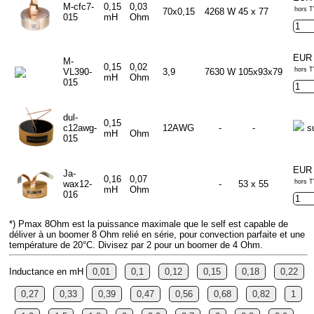
M-cfc7-
0,15
0,03
hors T
70x0,15
4268 W
45 x 77
015
mH
Ohm
EUR 
M-
0,15
0,02
hors T
VL390-
3,9
7630 W
105x93x79
mH
Ohm
015
dul-
0,15
c12awg-
12AWG
-
-
s
mH
Ohm
015
EUR 
Ja-
0,16
0,07
hors T
wax12-
-
53 x 55
mH
Ohm
016
*) Pmax 8Ohm est la puissance maximale que le self est capable de
déliver à un boomer 8 Ohm relié en série, pour convection parfaite et une
température de 20°C. Divisez par 2 pour un boomer de 4 Ohm.
Inductance en mH
0,01
0,1
0,12
0,15
0,18
0,22
0,27
0,33
0,39
0,47
0,56
0,68
0,82
1