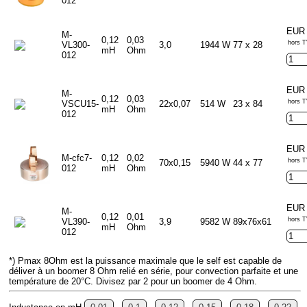
012
EUR 
M-
0,12
0,03
hors T
VL300-
3,0
1944 W
77 x 28
mH
Ohm
012
EUR 
M-
0,12
0,03
hors T
VSCU15-
22x0,07
514 W
23 x 84
mH
Ohm
012
EUR 
M-cfc7-
0,12
0,02
hors T
70x0,15
5940 W
44 x 77
012
mH
Ohm
EUR 
M-
0,12
0,01
hors T
VL390-
3,9
9582 W
89x76x61
mH
Ohm
012
*) Pmax 8Ohm est la puissance maximale que le self est capable de
déliver à un boomer 8 Ohm relié en série, pour convection parfaite et une
température de 20°C. Divisez par 2 pour un boomer de 4 Ohm.