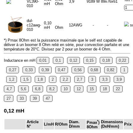
hors T
VL390-
3,9
9189 W
89x76x61
mH
Ohm
010
dul-
0,10
c12awg-
12AWG
-
-
s
mH
Ohm
010
*) Pmax 8Ohm est la puissance maximale que le self est capable de
déliver à un boomer 8 Ohm relié en série, pour convection parfaite et une
température de 20°C. Divisez par 2 pour un boomer de 4 Ohm.
Inductance en mH
0,01
0,1
0,12
0,15
0,18
0,22
0,27
0,33
0,39
0,47
0,56
0,68
0,82
1
1,2
1,5
1,8
2
2,2
2,7
3
3,3
3,9
4,7
5,6
6,8
8,2
10
12
15
18
22
27
33
39
47
0,12 mH
*
Article
Diam.
Dimensions
Pmax
)
L/mH
R/Ohm
Prix
N°
D/mm
(DxH/mm)
8Ohm