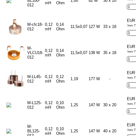
BL100-
1,00
82 W
30 x 20
mH
Ohm
012
EUR 
M-cfc18-
0,12
0,14
hors T
11,5x0,07
127 W
33 x 18
012
mH
Ohm
EUR 
M-
0,12
0,14
hors T
VLCU18-
11,5x0,07
138 W
35 x 18
mH
Ohm
012
EUR 
M-LL45-
0,12
0,12
hors T
1,19
177 W
-
012
mH
Ohm
EUR 
M-L125-
0,12
0,10
hors T
1,25
147 W
30 x 20
012
mH
Ohm
EUR 
M-
0,12
0,10
hors T
BL125-
1,25
147 W
40 x 20
mH
Ohm
012