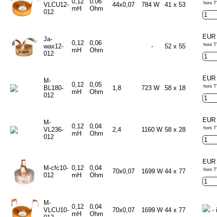
0,12
0,06
hors T
VLCU12-
44x0,07
784 W
41 x 53
mH
Ohm
012
EUR 
Ja-
0,12
0,06
hors T
wax12-
-
52 x 55
mH
Ohm
012
EUR 
M-
0,12
0,05
hors T
BL180-
1,8
723 W
58 x 18
mH
Ohm
012
EUR 
M-
0,12
0,04
hors T
VL236-
2,4
1160 W
58 x 28
mH
Ohm
012
EUR 
M-cfc10-
0,12
0,04
hors T
70x0,07
1699 W
44 x 77
012
mH
Ohm
M-
0,12
0,04
VLCU10-
70x0,07
1699 W
44 x 77
- 
mH
Ohm