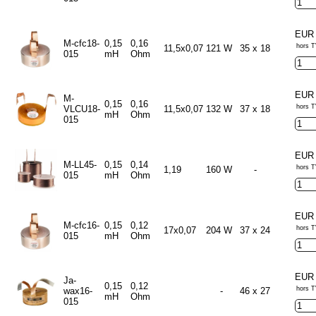
EUR 
M-cfc18-
0,15
0,16
hors T
11,5x0,07
121 W
35 x 18
015
mH
Ohm
EUR 
M-
0,15
0,16
hors T
VLCU18-
11,5x0,07
132 W
37 x 18
mH
Ohm
015
EUR 
M-LL45-
0,15
0,14
hors T
1,19
160 W
-
015
mH
Ohm
EUR 
M-cfc16-
0,15
0,12
hors T
17x0,07
204 W
37 x 24
015
mH
Ohm
EUR 
Ja-
0,15
0,12
hors T
wax16-
-
46 x 27
mH
Ohm
015