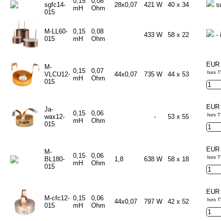
0,15
0,08
sgfc14-
28x0,07
421 W
40 x 34
s
mH
Ohm
015
M-LL60-
0,15
0,08
433 W
58 x 22
- 
015
mH
Ohm
EUR 
M-
0,15
0,07
hors T
VLCU12-
44x0,07
735 W
44 x 53
mH
Ohm
015
EUR 
Ja-
0,15
0,06
hors T
wax12-
-
53 x 55
mH
Ohm
015
EUR 
M-
0,15
0,06
hors T
BL180-
1,8
638 W
58 x 18
mH
Ohm
015
EUR 
M-cfc12-
0,15
0,06
hors T
44x0,07
797 W
42 x 52
015
mH
Ohm