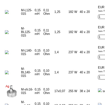
EUR 
M-L125-
0,15
0,11
hors T
1,25
182 W
40 x 20
015
mH
Ohm
EUR 
M-
0,15
0,11
hors T
BL125-
1,25
182 W
40 x 20
mH
Ohm
015
EUR 
M-L140-
0,15
0,10
hors T
1,4
237 W
40 x 20
015
mH
Ohm
EUR 
M-
0,15
0,10
hors T
BL140-
1,4
237 W
40 x 20
mH
Ohm
015
M-sfc16-
0,15
0,10
17x0,07
255 W
38 x 24
s
015
mH
Ohm
M-
0,15
0,10