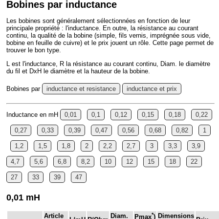
Bobines par inductance
Les bobines sont généralement sélectionnées en fonction de leur
principale propriété : l'inductance. En outre, la résistance au courant
continu, la qualité de la bobine (simple, fils vernis, imprégnée sous vide,
bobine en feuille de cuivre) et le prix jouent un rôle. Cette page permet de
trouver le bon type.
L est l'inductance, R la résistance au courant continu, Diam. le diamètre
du fil et DxH le diamètre et la hauteur de la bobine.
Bobines par
inductance et resistance
inductance et prix
Inductance en mH
0,01
0,1
0,12
0,15
0,18
0,22
0,27
0,33
0,39
0,47
0,56
0,68
0,82
1
1,2
1,5
1,8
2
2,2
2,7
3
3,3
3,9
4,7
5,6
6,8
8,2
10
12
15
18
22
27
33
39
47
0,01 mH
*
Article
Diam.
Dimensions
Pmax
)