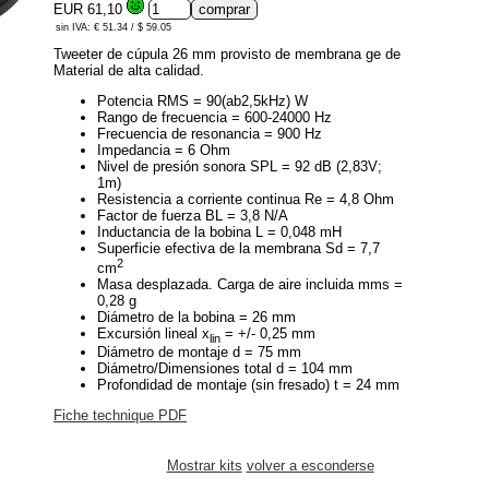
EUR 61,10
sin IVA: € 51.34 / $ 59.05
Tweeter de cúpula 26 mm provisto de membrana ge de
Material de alta calidad.
Potencia RMS = 90(ab2,5kHz) W
Rango de frecuencia = 600-24000 Hz
Frecuencia de resonancia = 900 Hz
Impedancia = 6 Ohm
Nivel de presión sonora SPL = 92 dB (2,83V;
1m)
Resistencia a corriente continua Re = 4,8 Ohm
Factor de fuerza BL = 3,8 N/A
Inductancia de la bobina L = 0,048 mH
Superficie efectiva de la membrana Sd = 7,7
2
cm
Masa desplazada. Carga de aire incluida mms =
0,28 g
Diámetro de la bobina = 26 mm
Excursión lineal x
= +/- 0,25 mm
lin
Diámetro de montaje d = 75 mm
Diámetro/Dimensiones total d = 104 mm
Profondidad de montaje (sin fresado) t = 24 mm
Fiche technique PDF
Mostrar kits
volver a esconderse