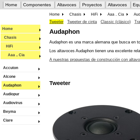
Home
Componentes
Altavoces
Proyectos
Altavoces
Equ
Home
Chasis
HiFi
Aaa .. Cia
Au
Tweeter
Tweeter de cinta
Classic (clásico)
Tr
Home
Audaphon
Chasis
Audaphon es una marca alemana que busca en todo
HiFi
Los altavoces Audaphon tienen una excelente rela
Aaa .. Cia
A nuestras propuestas de construcción con altav
Accuton
Alcone
Tweeter
Audaphon
Audiopur
Audiovirus
Beyma
Ciare