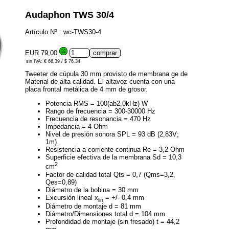
Audaphon TWS 30/4
Artículo Nº.: wc-TWS30-4
EUR 79,00
sin IVA: € 66.39 / $ 76.34
Tweeter de cúpula 30 mm provisto de membrana ge de
Material de alta calidad. El altavoz cuenta con una
placa frontal metálica de 4 mm de grosor.
Potencia RMS = 100(ab2,0kHz) W
Rango de frecuencia = 300-30000 Hz
Frecuencia de resonancia = 470 Hz
Impedancia = 4 Ohm
Nivel de presión sonora SPL = 93 dB (2,83V;
1m)
Resistencia a corriente continua Re = 3,2 Ohm
Superficie efectiva de la membrana Sd = 10,3
2
cm
Factor de calidad total Qts = 0,7 (Qms=3,2,
Qes=0,89)
Diámetro de la bobina = 30 mm
Excursión lineal x
= +/- 0,4 mm
lin
Diámetro de montaje d = 81 mm
Diámetro/Dimensiones total d = 104 mm
Profondidad de montaje (sin fresado) t = 44,2